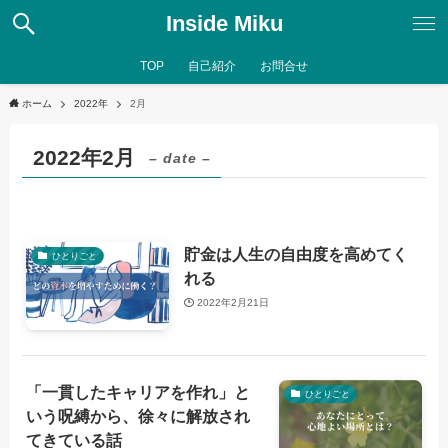
Inside Miku
TOP
自己紹介
お問合せ
ホーム
2022年
2月
2022年2月
– date –
貯金は人生の自由度を高めてく
ひとりごと
れる
2022年2月21日
「一貫したキャリアを作れ」と
ひとりごと
いう呪縛から、徐々に解放され
てきている話