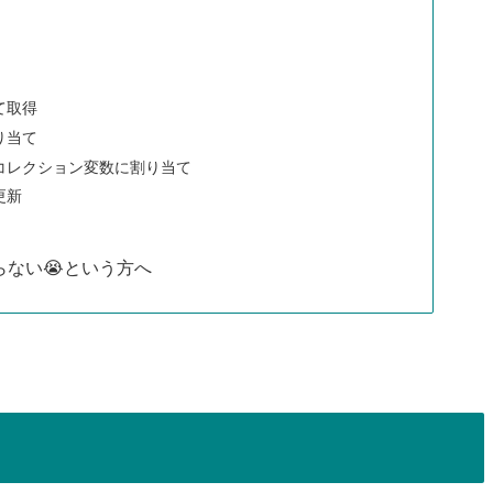
て取得
り当て
コレクション変数に割り当て
更新
ない😭という方へ