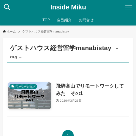
Inside Miku
TOP
自己紹介
お問合せ
ホーム
ゲストハウス経営留学manabistay
ゲストハウス経営留学manabistay
–
tag –
飛騨高山でリモートワークして
ワーケーション
みた その1
2020年3月26日
1